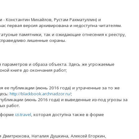
 - Константин Михайлов, Рустам Рахматуллин) и
час первая версия архивирована и недоступна читателям.
татусные памятники, так и ожидающие отнесения к реестру,
есправедливо лишенные охраны.
я параметров и образа объекта. Здесь же угрожаемые
сной книге до окончания работ;
я ее публикации (июнь 2016 года) и утраченные за то же
десь:
http://blackbook.archnadzor.ru/
;
публикации (июнь 2016 года) и выведенные из-под угрозы за
ых работ.
атформе
izi.travel
, которая доступна также в форме
я Дмитрюкова, Наталия Душкина, Алексей Егоркин,