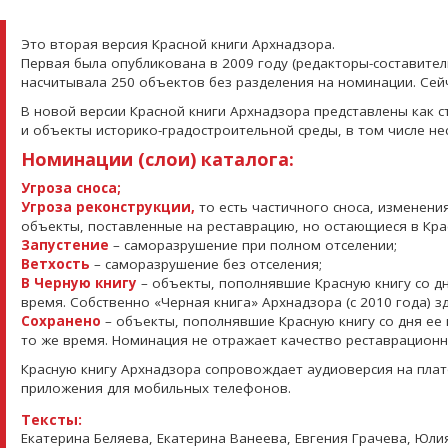
Это вторая версия Красной книги Архнадзора.
Первая была опубликована в 2009 году (редакторы-составители
насчитывала 250 объектов без разделения на номинации. Сей
В новой версии Красной книги Архнадзора представлены как с
и объекты историко-градостроительной среды, в том числе н
Номинации (слои) каталога:
Угроза сноса;
Угроза реконструкции,
то есть частичного сноса, изменени
объекты, поставленные на реставрацию, но остающиеся в Кра
Запустение
– саморазрушение при полном отселении;
Ветхость
– саморазрушение без отселения;
В Черную книгу
– объекты, пополнявшие Красную книгу со дн
время. Собственно «Черная книга» Архнадзора (с 2010 года) з
Сохранено
– объекты, пополнявшие Красную книгу со дня ее 
то же время. Номинация не отражает качество реставрационн
Красную книгу Архнадзора сопровождает аудиоверсия на пл
приложения для мобильных телефонов.
Тексты:
Екатерина Беляева, Екатерина Ванеева, Евгения Грачева, Юли