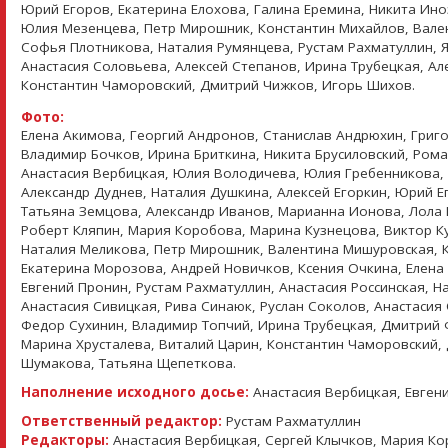
Юрий Егоров, Екатерина Елохова, Галина Еремина, Никита Ино
Юлия Мезенцева, Петр Мирошник, Константин Михайлов, Вале
Софья Плотникова, Наталия Румянцева, Рустам Рахматуллин, 
Анастасия Соловьева, Алексей Степанов, Ирина Трубецкая, Ал
Константин Чаморовский, Дмитрий Чижков, Игорь Шихов.
Фото:
Елена Акимова, Георгий Андронов, Станислав Андрюхин, Григо
Владимир Бочков, Ирина Бриткина, Никита Брусиловский, Рома
Анастасия Вербицкая, Юлия Володичева, Юлия Гребенникова,
Александр Дуднев, Наталия Душкина, Алексей Егоркин, Юрий Е
Татьяна Земцова, Александр Иванов, Марианна Ионова, Лола 
Роберт Кляпин, Мария Коробова, Марина Кузнецова, Виктор Ку
Наталия Меликова, Петр Мирошник, Валентина Мишуровская, 
Екатерина Морозова, Андрей Новичков, Ксения Очкина, Елена
Евгений Пронин, Рустам Рахматуллин, Анастасия Россинская, 
Анастасия Сивицкая, Рива Синаюк, Руслан Соколов, Анастасия
Федор Сухинин, Владимир Топчий, Ирина Трубецкая, Дмитрий 
Марина Хрусталева, Виталий Царин, Константин Чаморовский
Шумакова, Татьяна Щепеткова.
Наполнение исходного досье:
Анастасия Вербицкая, Евген
Ответственный редактор:
Рустам Рахматуллин
Редакторы:
Анастасия Вербицкая, Сергей Клычков, Мария Ко