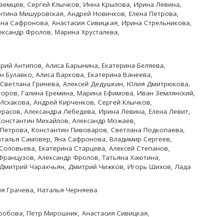
земцев, Сергей Клычков, Инна Крылова, Ирина Левина,
нтина Мишуровская, Андрей Новичков, Елена Петрова,
Яна Сафронова, Анастасия Сивицкая, Ирина Стрельникова,
ександр Фролов, Марина Хрусталева,
рий Антипов, Алиса Барынина, Екатерина Беляева,
н Булавко, Алиса Варкова, Екатерина Ванеева,
 Светлана Гринева, Алексей Дедушкин, Юлия Дмитрюкова,
горов, Галина Еремина, Марина Ефимова, Иван Землянский,
Исхакова, Андрей Кирченков, Сергей Клычков,
расов, Александра Лебедева, Ирина Левина, Елена Левит,
Константин Михайлов, Александр Можаев,
 Петрова, Константин Пивоваров, Светлана Подкопаева,
Наталья Самовер, Яна Сафронова, Владимир Сергеев,
 Соловьева, Екатерина Старцева, Алексей Степанов,
Французов, Александр Фролов, Татьяна Хаютина,
, Дмитрий Чарахчьян, Дмитрий Чижков, Игорь Шихов, Лада
ия Грачева, Наталья Черняева
робова, Петр Мирошник, Анастасия Сивицкая,